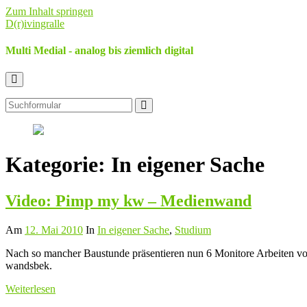
Zum Inhalt springen
D(r)ivingralle
Multi Medial - analog bis ziemlich digital
Suchfeld
umschalten
Suchen
Kategorie:
In eigener Sache
Video: Pimp my kw – Medienwand
Am
12. Mai 2010
In
In eigener Sache
,
Studium
Nach so mancher Baustunde präsentieren nun 6 Monitore Arbeiten vo
wandsbek.
Weiterlesen