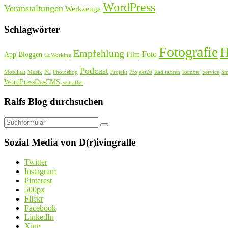
WordPress
Veranstaltungen
Werkzeuge
Schlagwörter
Fotografie
H
Empfehlung
Foto
App
Bloggen
Film
CoWorking
Podcast
Mobilität
Musik
PC
Photoshop
Projekt
Projekt26
Rad fahren
Remote
Service
Sm
WordPressDasCMS
zeitraffer
Ralfs Blog durchsuchen
Suchen
Sozial Media von D(r)ivingralle
Twitter
Instagram
Pinterest
500px
Flickr
Facebook
LinkedIn
Xing