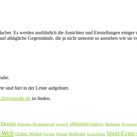
cher. Es werden ausführlich die Ansichten und Einstellungen einiger de
 alltägliche Gegenstände, die ja nicht umsonst so aussehen wie sie es
habe.
 sind hier in der Leiste aufgelistet.
Drivingralle.de
zu finden.
Design
eMobilität
digitales Nomadentum
Gadgets
Hardware
In eigen
drivingE
-Welt
Sport-Event
Online Welten
Software
Reisen
Projekte
Sozial Media