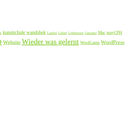
kunstschule wandsbek
Mac
mayCPH
n
Laufen
Leben
Lightroom
Literatur
o
Wieder was gelernt
Website
WordPress
WordCamp