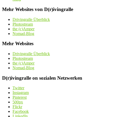
Mehr Websites von D(r)ivingralle
Drivingralle Überblick
Photostream
the (c)Amper
Nomad-Blog
Mehr Websites
Drivingralle Überblick
Photostream
the (c)Amper
Nomad-Blog
D(r)ivingralle on sozialen Netzwerken
Twitter
Instagram
Pinterest
500px
Flickr
Facebook
LinkedIn