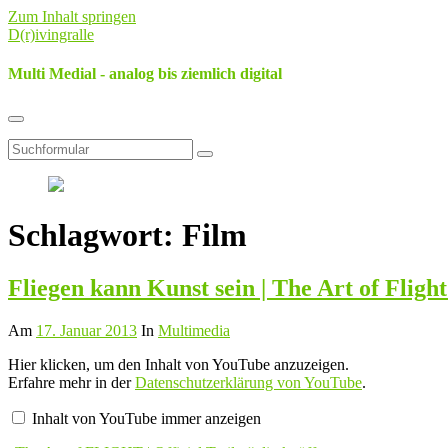
Zum Inhalt springen
D(r)ivingralle
Multi Medial - analog bis ziemlich digital
Suchfeld
umschalten
Suchen
Schlagwort:
Film
Fliegen kann Kunst sein | The Art of Flight
Am
17. Januar 2013
In
Multimedia
„The
Hier klicken, um den Inhalt von YouTube anzuzeigen.
Art
Erfahre mehr in der
Datenschutzerklärung von YouTube
.
of
FLIGHT
Inhalt von YouTube immer anzeigen
|
Official