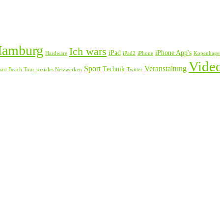
amburg
Ich wars
iPad
iPhone App's
Hardware
iPad2
iPhone
Kopenhage
Vide
Sport
Veranstaltung
Technik
art Beach Tour
soziales Netzwerken
Twitter