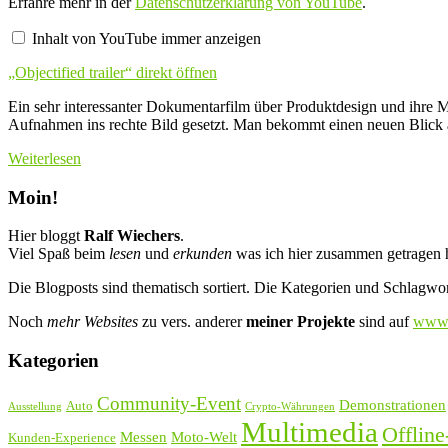
Erfahre mehr in der
Datenschutzerklärung von YouTube
.
von
YouTube
Inhalt von YouTube immer anzeigen
anzeigen
„Objectified trailer“ direkt öffnen
Ein sehr interessanter Dokumentarfilm über Produktdesign und ihre Ma
Aufnahmen ins rechte Bild gesetzt. Man bekommt einen neuen Blick auf
Weiterlesen
Moin!
Hier bloggt
Ralf Wiechers
.
Viel Spaß beim
lesen
und
erkunden
was ich hier zusammen getragen 
Die Blogposts sind thematisch sortiert. Die Kategorien und Schlagworte
Noch
mehr Websites
zu vers. anderer
meiner Projekte
sind auf
www.
Kategorien
Community-Event
Demonstrationen
Auto
Ausstellung
Crypto-Währungen
Multimedia
Offline
Messen
Moto-Welt
Kunden-Experience