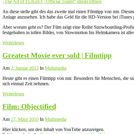
„The Art of FLIGHT | Official Trailer“ direkt öffnen
Trailer“
von
YouTube
An diese stelle gibt des das zweite mal einen Filmtipp von mir. Die
anzeigen
Anlage anzusehen. Ich habe das Geld für die HD-Version bei iTunes g
Aber worum geht es? Der Film zeigt eine Reihe Snowboarding-Profis 
festgehalten in tollen Bilder, von Slowmotion bis Helmkamera ist alles
Weiterlesen
Greatest Movie ever sold | Filmtipp
Am
2. Januar 2013
In
Multimedia
Heute gibt es einen Filmtipp von mir. Besonders für Menschen, die 
sich einmal Zeit nehmen.
Weiterlesen
Film: Objectified
Am
27. März 2010
In
Multimedia
„Objectified
Hier klicken, um den Inhalt von YouTube anzuzeigen.
trailer“