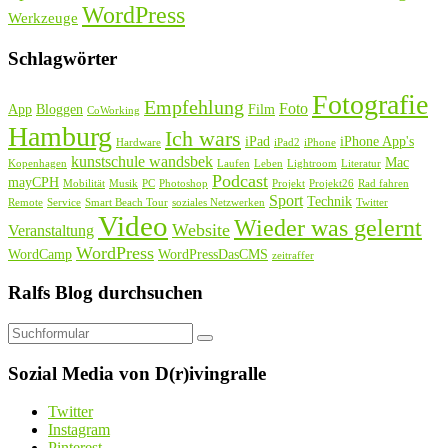
WordPress
Werkzeuge
Schlagwörter
Fotografie
Empfehlung
Foto
App
Bloggen
Film
CoWorking
Hamburg
Ich wars
iPad
iPhone App's
Hardware
iPad2
iPhone
kunstschule wandsbek
Mac
Kopenhagen
Laufen
Leben
Lightroom
Literatur
Podcast
mayCPH
Mobilität
Musik
PC
Photoshop
Projekt
Projekt26
Rad fahren
Sport
Technik
Remote
Service
Smart Beach Tour
soziales Netzwerken
Twitter
Video
Wieder was gelernt
Website
Veranstaltung
WordPress
WordCamp
WordPressDasCMS
zeitraffer
Ralfs Blog durchsuchen
Suchen
Sozial Media von D(r)ivingralle
Twitter
Instagram
Pinterest