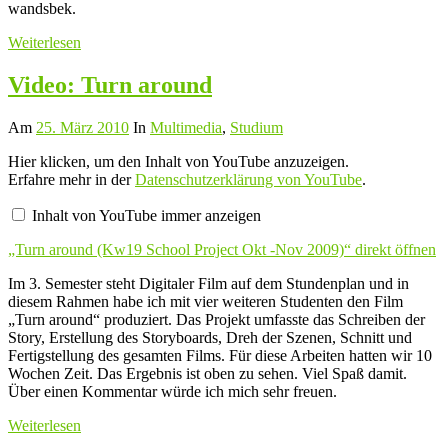
wandsbek.
Weiterlesen
Video: Turn around
Am
25. März 2010
In
Multimedia
,
Studium
„Turn
Hier klicken, um den Inhalt von YouTube anzuzeigen.
around
Erfahre mehr in der
Datenschutzerklärung von YouTube
.
(Kw19
School
Inhalt von YouTube immer anzeigen
Project
Okt
„Turn around (Kw19 School Project Okt -Nov 2009)“ direkt öffnen
-
Nov
2009)“
Im 3. Semester steht Digitaler Film auf dem Stundenplan und in
von
diesem Rahmen habe ich mit vier weiteren Studenten den Film
YouTube
„Turn around“ produziert. Das Projekt umfasste das Schreiben der
anzeigen
Story, Erstellung des Storyboards, Dreh der Szenen, Schnitt und
Fertigstellung des gesamten Films. Für diese Arbeiten hatten wir 10
Wochen Zeit. Das Ergebnis ist oben zu sehen. Viel Spaß damit.
Über einen Kommentar würde ich mich sehr freuen.
Weiterlesen