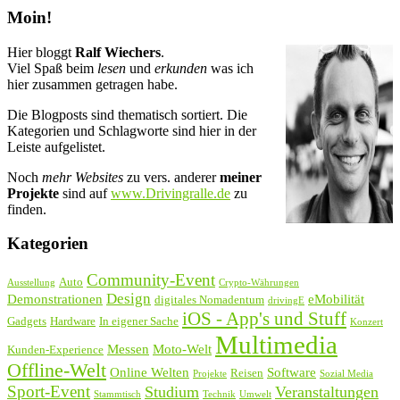
Moin!
Hier bloggt
Ralf Wiechers
.
Viel Spaß beim
lesen
und
erkunden
was ich
hier zusammen getragen habe.
Die Blogposts sind thematisch sortiert. Die
Kategorien und Schlagworte sind hier in der
Leiste aufgelistet.
Noch
mehr Websites
zu vers. anderer
meiner
Projekte
sind auf
www.Drivingralle.de
zu
finden.
Kategorien
Community-Event
Auto
Ausstellung
Crypto-Währungen
Design
Demonstrationen
eMobilität
digitales Nomadentum
drivingE
iOS - App's und Stuff
Gadgets
Hardware
In eigener Sache
Konzert
Multimedia
Messen
Moto-Welt
Kunden-Experience
Offline-Welt
Online Welten
Software
Reisen
Projekte
Sozial Media
Sport-Event
Studium
Veranstaltungen
Stammtisch
Technik
Umwelt