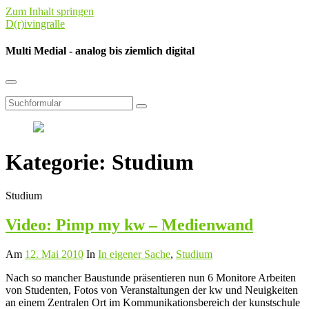
Zum Inhalt springen
D(r)ivingralle
Multi Medial - analog bis ziemlich digital
Suchfeld
umschalten
Suchen
Kategorie:
Studium
Studium
Video: Pimp my kw – Medienwand
Am
12. Mai 2010
In
In eigener Sache
,
Studium
Nach so mancher Baustunde präsentieren nun 6 Monitore Arbeiten
von Studenten, Fotos von Veranstaltungen der kw und Neuigkeiten
an einem Zentralen Ort im Kommunikationsbereich der kunstschule