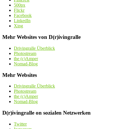
500px
Flickr
Facebook
LinkedIn
Xing
Mehr Websites von D(r)ivingralle
Drivingralle Überblick
Photostream
the (c)Amper
Nomad-Blog
Mehr Websites
Drivingralle Überblick
Photostream
the (c)Amper
Nomad-Blog
D(r)ivingralle on sozialen Netzwerken
Twitter