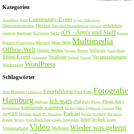
Kategorien
Community-Event
Auto
Ausstellung
Crypto-Währungen
Design
Demonstrationen
eMobilität
digitales Nomadentum
drivingE
iOS - App's und Stuff
Gadgets
Hardware
In eigener Sache
Konzert
Multimedia
Messen
Moto-Welt
Kunden-Experience
Offline-Welt
Online Welten
Software
Reisen
Projekte
Sozial Media
Sport-Event
Studium
Veranstaltungen
Stammtisch
Technik
Umwelt
WordPress
Werkzeuge
Schlagwörter
Fotografie
Empfehlung
Foto
App
Bloggen
Film
CoWorking
Hamburg
Ich wars
iPad
iPhone App's
Hardware
iPad2
iPhone
kunstschule wandsbek
Mac
Kopenhagen
Laufen
Leben
Lightroom
Literatur
Podcast
mayCPH
Mobilität
Musik
PC
Photoshop
Projekt
Projekt26
Rad fahren
Sport
Technik
Remote
Service
Smart Beach Tour
soziales Netzwerken
Twitter
Video
Wieder was gelernt
Website
Veranstaltung