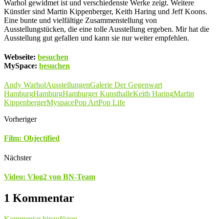
Warhol gewidmet ist und verschiedenste Werke zeigt. Weitere
Künstler sind Martin Kippenberger, Keith Haring und Jeff Koons.
Eine bunte und vielfältige Zusammenstellung von
Ausstellungstücken, die eine tolle Ausstellung ergeben. Mir hat die
Ausstellung gut gefallen und kann sie nur weiter empfehlen.
Webseite:
besuchen
MySpace:
besuchen
Andy Warhol
Ausstellungen
Galerie Der Gegenwart
Hamburg
Hamburg
Hamburger Kunsthalle
Keith Haring
Martin
Kippenberger
Myspace
Pop Art
Pop Life
Vorheriger
Film: Objectified
Nächster
Video: Vlog2 von BN-Team
1 Kommentar
Kommentar hinzufügen →