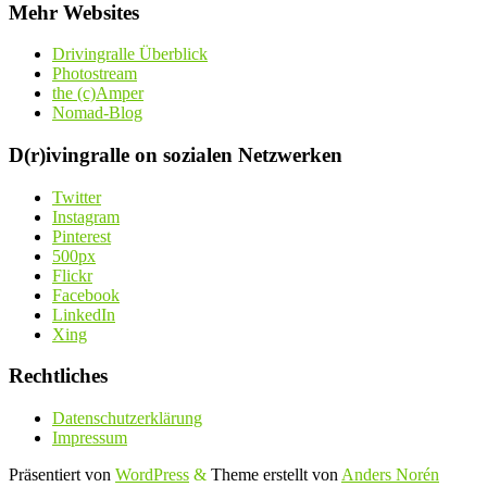
Mehr Websites
Drivingralle Überblick
Photostream
the (c)Amper
Nomad-Blog
D(r)ivingralle on sozialen Netzwerken
Twitter
Instagram
Pinterest
500px
Flickr
Facebook
LinkedIn
Xing
Rechtliches
Datenschutzerklärung
Impressum
Präsentiert von
WordPress
&
Theme erstellt von
Anders Norén