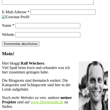
E-Mail-Adresse
*
Name
*
Website
Moin!
Hier bloggt
Ralf Wiechers
.
Viel Spaß beim
lesen
und
erkunden
was ich
hier zusammen getragen habe.
Die Blogposts sind thematisch sortiert. Die
Kategorien und Schlagworte sind hier in der
Leiste aufgelistet.
Noch
mehr Websites
zu vers. anderer
meiner
Projekte
sind auf
www.Drivingralle.de
zu
finden.