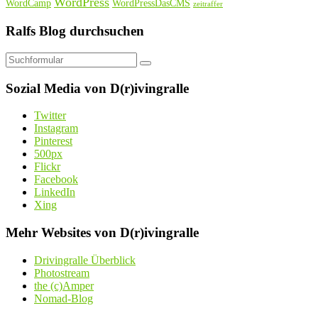
WordPress
WordCamp
WordPressDasCMS
zeitraffer
Ralfs Blog durchsuchen
Suchen
Sozial Media von D(r)ivingralle
Twitter
Instagram
Pinterest
500px
Flickr
Facebook
LinkedIn
Xing
Mehr Websites von D(r)ivingralle
Drivingralle Überblick
Photostream
the (c)Amper
Nomad-Blog