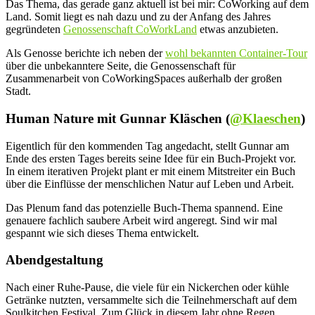
Das Thema, das gerade ganz aktuell ist bei mir: CoWorking auf dem
Land. Somit liegt es nah dazu und zu der Anfang des Jahres
gegründeten
Genossenschaft CoWorkLand
etwas anzubieten.
Als Genosse berichte ich neben der
wohl bekannten Container-Tour
über die unbekanntere Seite, die Genossenschaft für
Zusammenarbeit von CoWorkingSpaces außerhalb der großen
Stadt.
Human Nature mit Gunnar Kläschen (
@Klaeschen
)
Eigentlich für den kommenden Tag angedacht, stellt Gunnar am
Ende des ersten Tages bereits seine Idee für ein Buch-Projekt vor.
In einem iterativen Projekt plant er mit einem Mitstreiter ein Buch
über die Einflüsse der menschlichen Natur auf Leben und Arbeit.
Das Plenum fand das potenzielle Buch-Thema spannend. Eine
genauere fachlich saubere Arbeit wird angeregt. Sind wir mal
gespannt wie sich dieses Thema entwickelt.
Abendgestaltung
Nach einer Ruhe-Pause, die viele für ein Nickerchen oder kühle
Getränke nutzten, versammelte sich die Teilnehmerschaft auf dem
Soulkitchen Festival. Zum Glück in diesem Jahr ohne Regen.