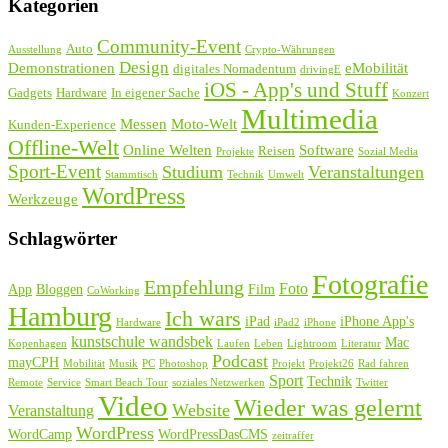
Kategorien
Community-Event
Auto
Ausstellung
Crypto-Währungen
Design
Demonstrationen
eMobilität
digitales Nomadentum
drivingE
iOS - App's und Stuff
Gadgets
Hardware
In eigener Sache
Konzert
Multimedia
Messen
Moto-Welt
Kunden-Experience
Offline-Welt
Online Welten
Software
Reisen
Projekte
Sozial Media
Sport-Event
Studium
Veranstaltungen
Stammtisch
Technik
Umwelt
WordPress
Werkzeuge
Schlagwörter
Fotografie
Empfehlung
Foto
App
Bloggen
Film
CoWorking
Hamburg
Ich wars
iPad
iPhone App's
Hardware
iPad2
iPhone
kunstschule wandsbek
Mac
Kopenhagen
Laufen
Leben
Lightroom
Literatur
Podcast
mayCPH
Mobilität
Musik
PC
Photoshop
Projekt
Projekt26
Rad fahren
Sport
Technik
Remote
Service
Smart Beach Tour
soziales Netzwerken
Twitter
Video
Wieder was gelernt
Website
Veranstaltung
WordPress
WordCamp
WordPressDasCMS
zeitraffer